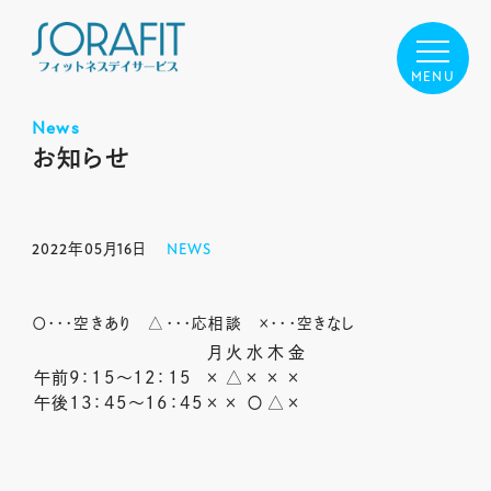
News
お知らせ
2022年05月16日
NEWS
〇・・・空きあり △・・・応相談 ×・・・空きなし
月
火
水
木
金
午前9：15～12：15
×
△
×
×
×
午後13：45～16：45
×
×
〇
△
×